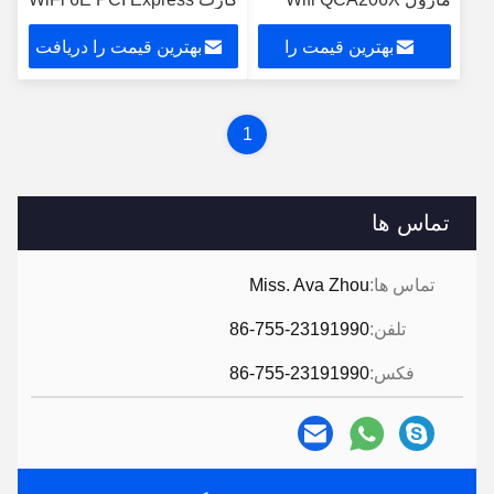
برای Win10
بهترین قیمت را
بهترین قیمت را دریافت
دریافت کنید
کنید
1
تماس ها
تماس ها:
Miss. Ava Zhou
تلفن:
86-755-23191990
فکس:
86-755-23191990