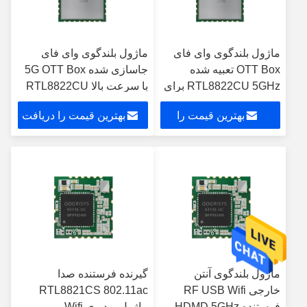
ماژول بلندگوی وای فای
ماژول بلندگوی وای فای
OTT Box تعبیه شده
جاسازی شده 5G OTT Box
RTL8822CU 5GHz برای
با سرعت بالا RTL8822CU
سیستم عامل اندروید
با رابط USB 2.0
بهترین قیمت را
بهترین قیمت را دریافت
لینوکس
دریافت کنید
کنید
ماژول بلندگوی آنتن
گیرنده فرستنده صدا
خارجی RF USB Wifi
RTL8821CS 802.11ac
فرستنده HDMD 5GHz
ماژول ویدیوی Wifi