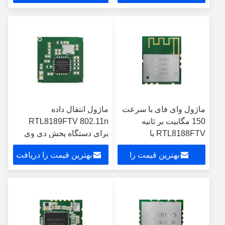
دریافت کنید
کنید
ماژول وای فای با سرعت
ماژول انتقال داده
150 مگابیت بر ثانیه
RTL8189FTV 802.11n
RTL8188FTV با
برای دستگاه پخش دی وی
گواهینامه ROHS آنتن
دی ماشین اندروید
بهترین قیمت را
بهترین قیمت را دریافت
PCB
دریافت کنید
کنید