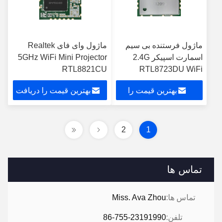
ماژول فرستنده بی سیم
ماژول وای فای Realtek
اسمارت اسپیکر 2.4G
5GHz WiFi Mini Projector
RTL8821CU
RTL8723DU WiFi
Bluetooth Chip
بهترین قیمت را
بهترین قیمت را دریافت
دریافت کنید
کنید
2
1
تماس ها
تماس ها:
Miss. Ava Zhou
تلفن:
86-755-23191990