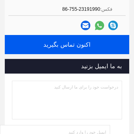
فکس:
86-755-23191990
اکنون تماس بگیرید
به ما ایمیل بزنید