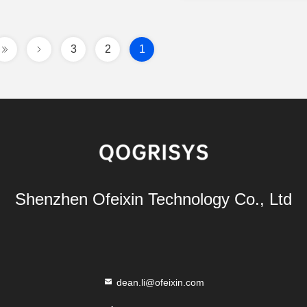
کنید
3
2
1
Shenzhen Ofeixin Technology Co., Ltd
dean.li@ofeixin.com