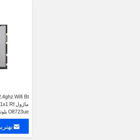
4ghz Wifi Bt
O8723ue بلوتوث USB2.0 رابط
بهتری