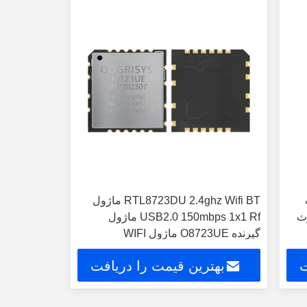
ت
RTL8723DU 2.4ghz Wifi BT ماژول
لوتوث
USB2.0 150mbps 1x1 Rf ماژول
گیرنده O8723UE ماژول WIFI
ت
بهترین قیمت را دریافت
کنید