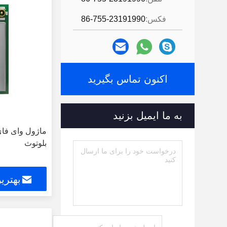
فکس:
86-755-23191990
اکنون تماس بگیرید
به ما ایمیل بزنید
بلوتوث
بهتری