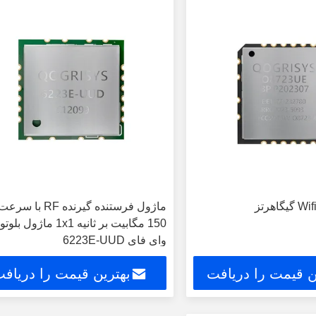
ماژول فرستنده گیرنده RF با سرع
150 مگابیت بر ثانیه 1x1 ماژول ب
وای فای 6223E-UUD
ن قیمت را دریافت
بهترین قیمت را دریاف
کنید
کنید