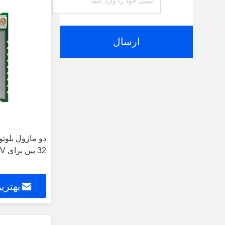
ارسال
32 پین برای OTT IPTV
بهتری