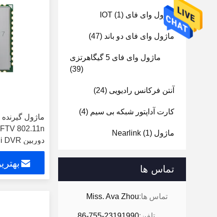
ماژول وای فای IOT
(1)
ماژول وای فای دو باند
(47)
ماژول وای فای 5 گیگاهرتزی
(39)
آنتن فرکانس رادیویی
(24)
کارت آداپتور شبکه بی سیم
(4)
ماژول Nearlink
(1)
دوربین Mini DVR
بهتری
تماس ها
تماس ها:
Miss. Ava Zhou
تلفن:
86-755-23191990