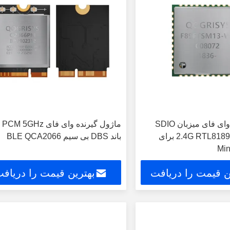
ماژول گیرنده وای فای میزبان SDIO
ماژول گ
2.4G RTL8189FTV 802.11n برای
باند DBS بی سیم BLE QCA2066
ن قیمت را دریافت
بهترین قیمت را دریاف
کنید
کنید