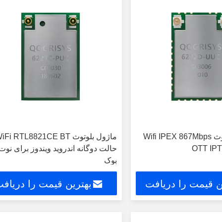
دو ماژول بلوتوث Wifi IPEX 867Mbps
ماژول بلوتوث Fi RTL8821CE BT
حالت دوگانه اندروید ویندوز برای نوت
بوک
ن قیمت را دریافت
بهترین قیمت را دریاف
کنید
کنید