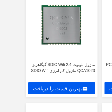
باند Wifi BT با رابط PCM
ماژول بلوتوث SDIO Wifi 2.4 گیگاهرتز
QCA1023 ماژول کم انرژی SDIO Wifi
ت
بهترین قیمت را دریافت
کنید