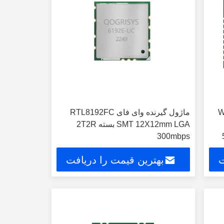
R تراشه WiFi
ماژول گیرنده وای فای RTL8192FC
SMT 12X12mm LGA بسته 2T2R
300mbps
ت
بهترین قیمت را دریافت
کنید