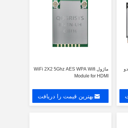
یرنده وای فای PCM 5GHz دو
ماژول WiFi 2X2 5Ghz AES WPA Wifi
Module for HDMI
ت
بهترین قیمت را دریافت
کنید