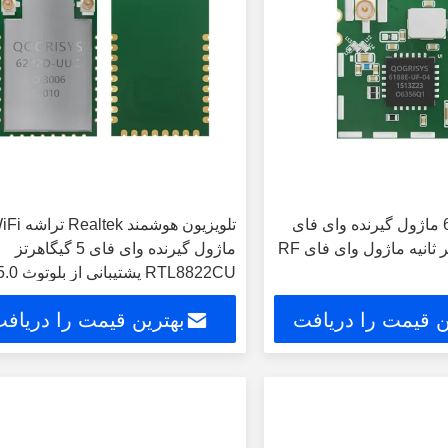
6188E-UF-00 ماژول گیرنده وای فای
تلویزیون هوشمند ealtek
72.2 مگابیت بر ثانیه ماژول وای فای RF
ماژول گیرنده وای فای 5 گیگاهرتز
RTL8822CU پشتیبانی از بلوتوث 5.0
ن قیمت را دریافت
بهترین قیمت را دریاف
کنید
کنید