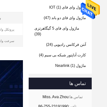
ماژول وای فای IOT
(1)
ماژول وای فای دو باند
(47)
و
ماژول وای فای 5 گیگاهرتزی
پروتکل وای
(39)
سرعت وای
آنتن فرکانس رادیویی
(24)
کارت آداپتور شبکه بی سیم
(4)
ماژول Nearlink
(1)
تماس ها
تماس ها:
Miss. Ava Zhou
تلفن:
86-755-23191990