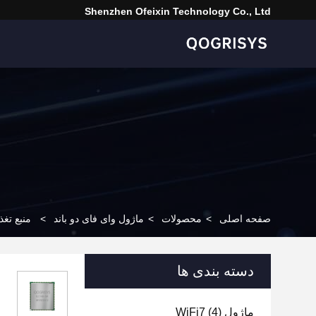
Shenzhen Ofeixin Technology Co., Ltd
صفحه اصلی
>
محصولات
>
ماژول وای فای دو باند
>
منبع تغذیه 3.3 ولت ماژول وای فای دو بانده QCA6174 بر
دسته بندی ها
ماژول WiFi7
(4)