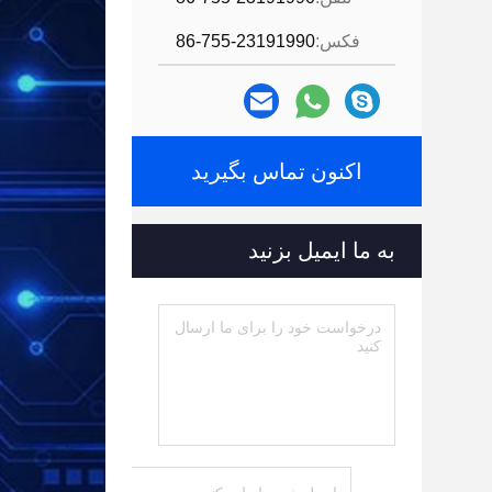
فکس:
86-755-23191990
اکنون تماس بگیرید
به ما ایمیل بزنید