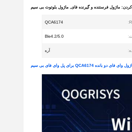
کردن:
ماژول فرستنده و گیرنده فای
,
ماژول بلوتوث بی سیم
QCA6174
ث:
Ble4.2/5.0
ه:
آره