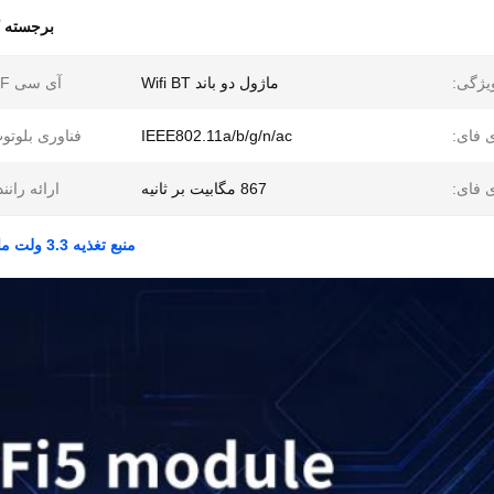
برجسته 
یژگی:
ماژول دو باند Wifi BT
آی سی RF:
 فای:
IEEE802.11a/b/g/n/ac
فناوری بلوتو
 فای:
867 مگابیت بر ثانیه
ارائه رانند
منبع تغذیه 3.3 ولت ماژول وای فای دو بانده QCA6174 برای پل وای فای بی سیم