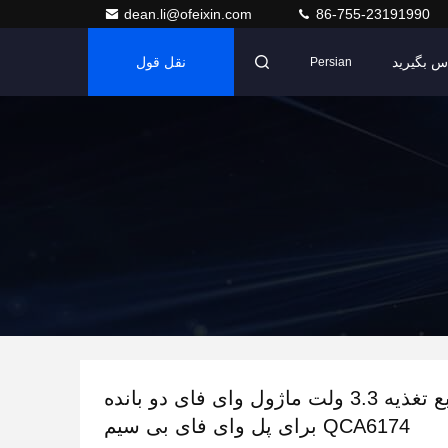
dean.li@ofeixin.com
86-755-23191990
اس بگیرید
نقل قول
Persian
منبع تغذیه 3.3 ولت ماژول وای فای دو بانده
QCA6174 برای پل وای فای بی سیم