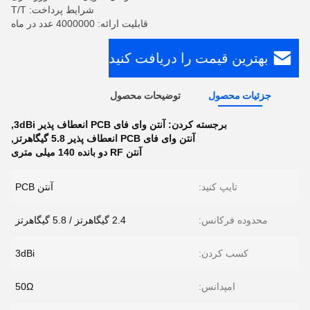
شرایط پرداخت: T/T
قابلیت ارائه: 4000000 عدد در ماه
بهترین قیمت را دریافت کنید
جزئیات محصول
توضیحات محصول
برجسته کردن:
آنتن وای فای PCB انعطاف پذیر 3dBi
,
آنتن وای فای PCB انعطاف پذیر 5.8 گیگاهرتز
,
آنتن RF دو بانده 140 میلی متری
تایپ کنید:
آنتن PCB
محدوده فرکانس:
2.4 گیگاهرتز / 5.8 گیگاهرتز
کسب کردن:
3dBi
امپدانس:
50Ω