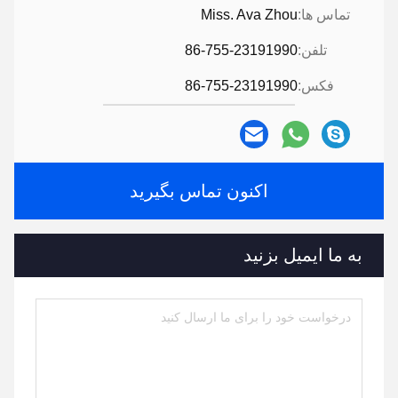
تماس ها:
Miss. Ava Zhou
تلفن:
86-755-23191990
فکس:
86-755-23191990
اکنون تماس بگیرید
به ما ایمیل بزنید