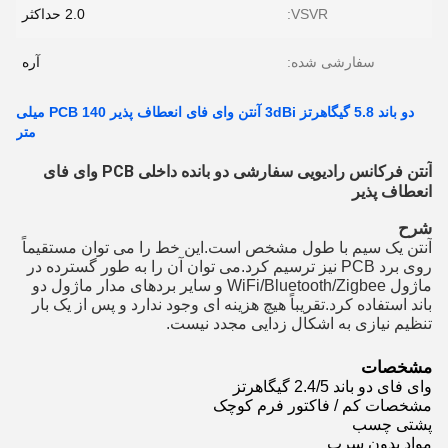
VSVR:
2.0 حداکثر
سفارشی شده:
آره
دو باند 5.8 گیگاهرتز 3dBi آنتن وای فای انعطاف پذیر PCB 140 میلی
متر
آنتن فرکانس رادیویی سفارشی دو بانده داخلی PCB وای فای
انعطاف پذیر
شرح
آنتن یک سیم با طول مشخص است.این خط را می توان مستقیماً
روی برد PCB نیز ترسیم کرد.می توان آن را به طور گسترده در
ماژول WiFi/Bluetooth/Zigbee و سایر بردهای مدار ماژول دو
باند استفاده کرد.تقریباً هیچ هزینه ای وجود ندارد و پس از یک بار
تنظیم نیازی به اشکال زدایی مجدد نیست.
مشخصات
وای فای دو باند 2.4/5 گیگاهرتز
مشخصات کم / فاکتور فرم کوچک
پشتی چسب
مواد بدون سرب