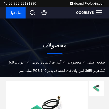
86-755-23191990
dean.li@ofeixin.com
نقل قول
محصولات
صفحه اصلی
>
محصولات
>
آنتن فرکانس رادیویی
>
دو باند 5.8
گیگاهرتز 3dBi آنتن وای فای انعطاف پذیر PCB 140 میلی متر