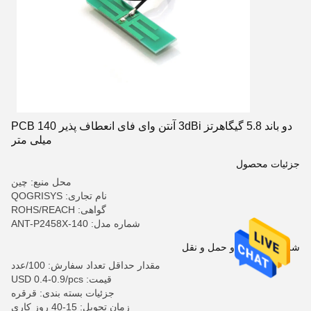
دو باند 5.8 گیگاهرتز 3dBi آنتن وای فای انعطاف پذیر PCB 140
میلی متر
جزئیات محصول
محل منبع: چین
نام تجاری: QOGRISYS
گواهی: ROHS/REACH
شماره مدل: ANT-P2458X-140
شرایط پرداخت و حمل و نقل
مقدار حداقل تعداد سفارش: 100/عدد
قیمت: USD 0.4-0.9/pcs
جزئیات بسته بندی: قرقره
زمان تحویل: 15-40 روز کاری