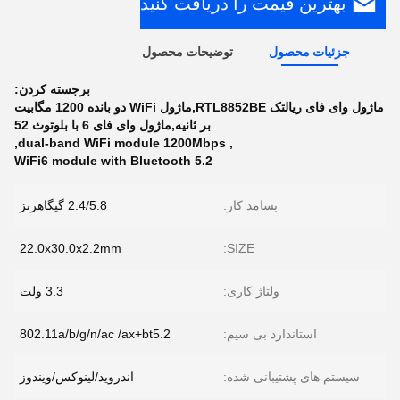
بهترین قیمت را دریافت کنید
جزئیات محصول
توضیحات محصول
برجسته کردن:
ماژول وای فای ریالتک RTL8852BE,ماژول WiFi دو بانده 1200 مگابیت
بر ثانیه,ماژول وای فای 6 با بلوتوث 52
,
dual-band WiFi module 1200Mbps
,
WiFi6 module with Bluetooth 5.2
بسامد کار:
2.4/5.8 گیگاهرتز
22.0x30.0x2.2mm
SIZE:
ولتاژ کاری:
3.3 ولت
استاندارد بی سیم:
802.11a/b/g/n/ac /ax+bt5.2
سیستم های پشتیبانی شده:
اندروید/لینوکس/ویندوز