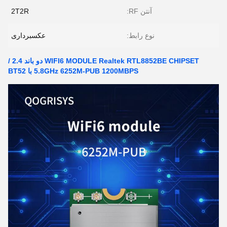
آنتن RF:
2T2R
نوع رابط:
عکسبرداری
WIFI6 MODULE Realtek RTL8852BE CHIPSET دو باند 2.4 /
5.8GHz 6252M-PUB 1200MBPS با BT52