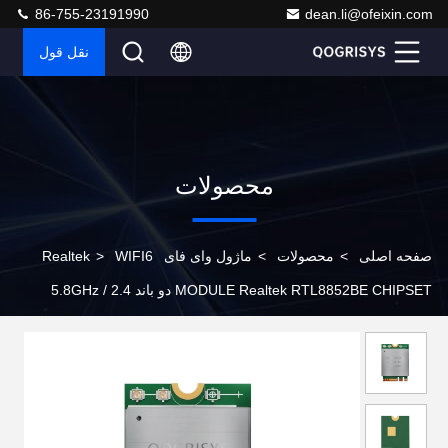
86-755-23191990
dean.li@ofeixin.com
نقل قول
محصولات
صفحه اصلی
>
محصولات
>
ماژول وای فای Realtek
WIFI6
>
MODULE Realtek RTL8852BE CHIPSET دو باند 2.4 / 5.8GHz
6252M-PUB 1200MBPS با BT52