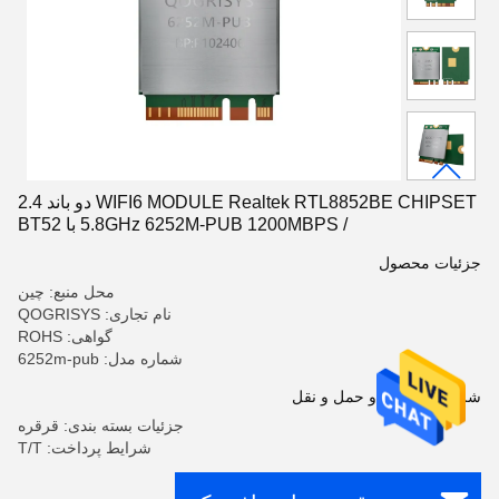
WIFI6 MODULE Realtek RTL8852BE CHIPSET دو باند 2.4
/ 5.8GHz 6252M-PUB 1200MBPS با BT52
جزئیات محصول
محل منبع: چین
نام تجاری: QOGRISYS
گواهی: ROHS
شماره مدل: 6252m-pub
شرایط پرداخت و حمل و نقل
جزئیات بسته بندی: قرقره
شرایط پرداخت: T/T