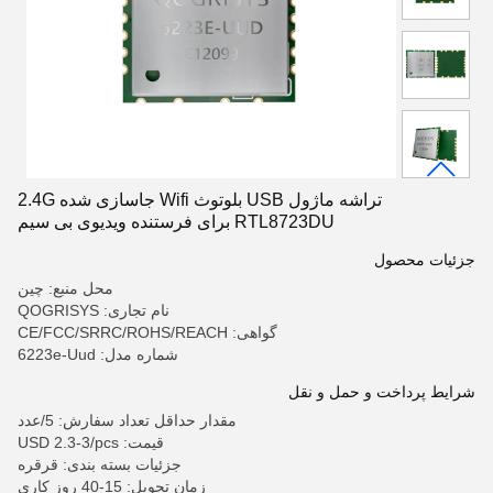
تراشه ماژول USB بلوتوث Wifi جاسازی شده 2.4G
RTL8723DU برای فرستنده ویدیوی بی سیم
جزئیات محصول
محل منبع: چین
نام تجاری: QOGRISYS
گواهی: CE/FCC/SRRC/ROHS/REACH
شماره مدل: 6223e-Uud
شرایط پرداخت و حمل و نقل
مقدار حداقل تعداد سفارش: 5/عدد
قیمت: USD 2.3-3/pcs
جزئیات بسته بندی: قرقره
زمان تحویل: 15-40 روز کاری