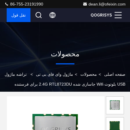
86-755-23191990
dean.li@ofeixin.com
نقل قول
محصولات
صفحه اصلی
>
محصولات
>
ماژول وای فای بی تی
>
تراشه ماژول
USB بلوتوث Wifi جاسازی شده 2.4G RTL8723DU برای فرستنده
ویدیوی بی سیم