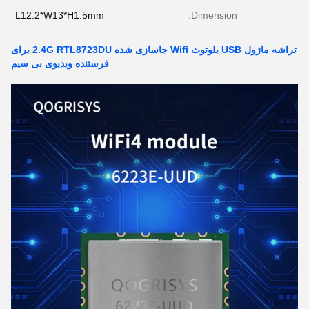
L12.2*W13*H1.5mm
Dimension:
تراشه ماژول USB بلوتوث Wifi جاسازی شده 2.4G RTL8723DU برای
فرستنده ویدیوی بی سیم